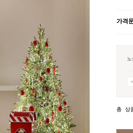
가격
노
총 상