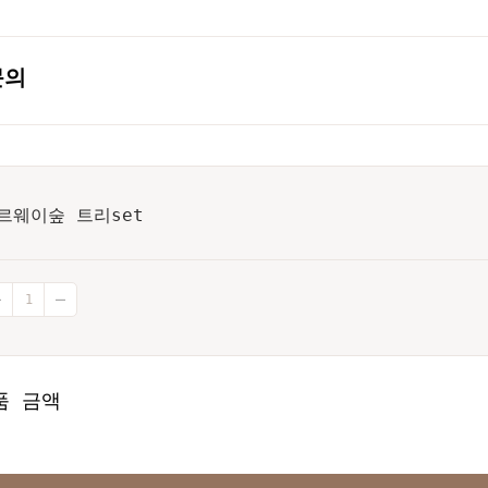
문의
르웨이숲 트리set
품 금액