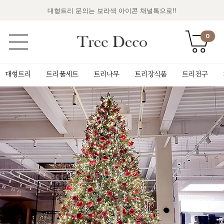
대형트리 문의는 보라색 아이콘 채널톡으로!!
0
대형트리
트리풀세트
트리나무
트리장식품
트리전구