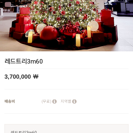
레드트리3m60
3,700,000
￦
배송비
(무료)
지역별
레드트리3m60